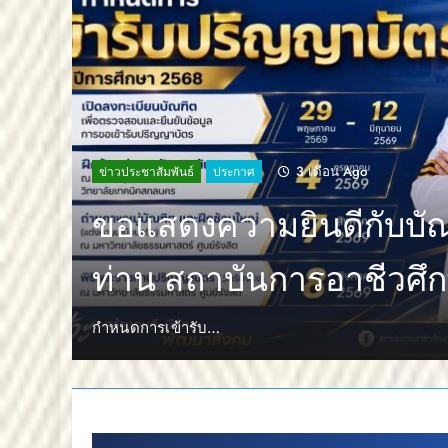
3 เดือน Ago
ข่าวประชาสัมพันธ์
ประกาศ
สถาบันการอาชีวศึกษาภ
ออกเฉียงเหนือ 2 ขอแส
ยินดี
นายทศพล สุวรรณไ…