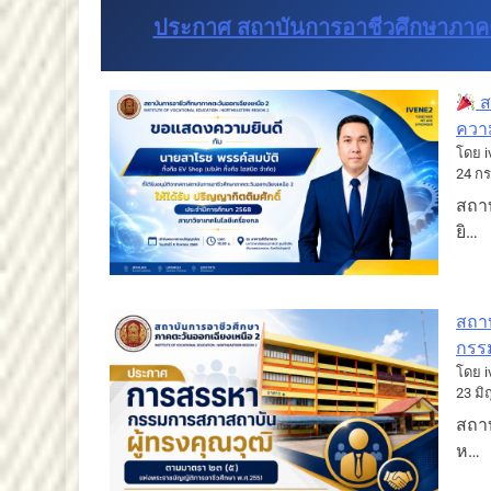
ประกาศ สถาบันการอาชีวศึกษาภาคต
ส
ควา
โดย i
24 ก
สถา
ยิ…
สถา
กรร
โดย i
23 มิ
สถา
ห…