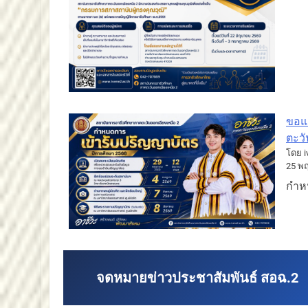
ขอแ
ตะวั
โดย i
25 พ
กำหน
จดหมายข่าวประชาสัมพันธ์ สอฉ.2