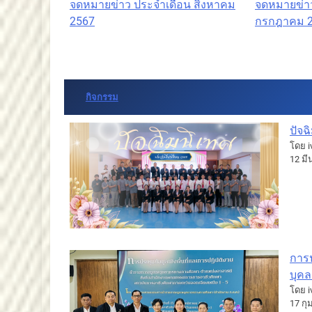
จดหมายข่าว ประจำเดือน สิงหาคม
จดหมายข่า
2567
กรกฎาคม 
กิจกรรม
ปัจฉ
โดย i
12 ม
การป
บุค
โดย i
17 กุ