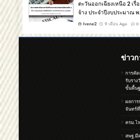
ตะวันออกเฉียงเหนือ 2 เรื่
จ้าง ประจำปีงบประมาณ พ
Ivene2
9 เดือน Ago
0
ข่าวก
การคัด
รับราง
ขั้นพื
ผลการปร
จันทร์
ครม.ไฟ
สพฐ.มีค