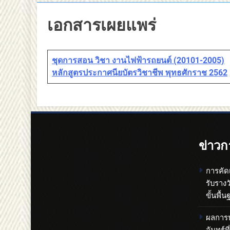
เอกสารเผยแพร่
ชุดการสอน วิชา งานไฟฟ้ารถยนต์ (20101-2005)
หลักสูตรประกาศนียบัตรวิชาชีพ พุทธศักราช 2562
ข่าวก
การคัด
รับราง
ขั้นพื
ผลการปร