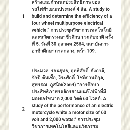
สร้างและกำหนดประสิทธิภาพของ
รถไฟฟ้าเอนกประสงค์
4
ล้อ.
A study to
1
build and determine the efficiency
of a
four wheel multipurpose electrical
vehicle.”
การประชุมวิชาการเทคโนโลยี
และนวัตกรรมอาชีวศึกษา ระดับชาติ ครั้ง
ที่ 5, วันที่ 30 ตุลาคม 2564, สถาบันการ
อาชีวศึกษาภาคกลาง, หน้า 1
09
.
ประมวล รอนยุทธ, ฤทธิศักดิ์
ฮัง
กาสี,
จักรี ต้นเชื้อ, วีระศักดิ์ โชติกานติกุล,
สุพรรณ ภูสนิท(2564)
“
การศึกษา
ประสิทธิภาพรถจักรยานยนต์ไฟฟ้าที่มี
มอเตอร์ขนาด
2,000
วัตต์
60
โวลต์.
A
study of the performance of an electric
2
motorcycle white a motor size of 60
volt and 2,000 watts.”
การประชุม
วิชาการเทคโนโลยีและนวัตกรรม