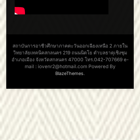
สถาบันการอาชีวศึกษาภาคตะวันออกเฉียงเหนือ 2 ภายใน
วิทยาลัยเทคนิคสกลนคร 219 ถนนนิตโย ตำบลธาตุเชิงชุม
อำเภอเมือง จังหวัดสกลนคร 47000 โทร.042-707669 e-
mail : iovenr2@hotmail.com Powered By
.
BlazeThemes