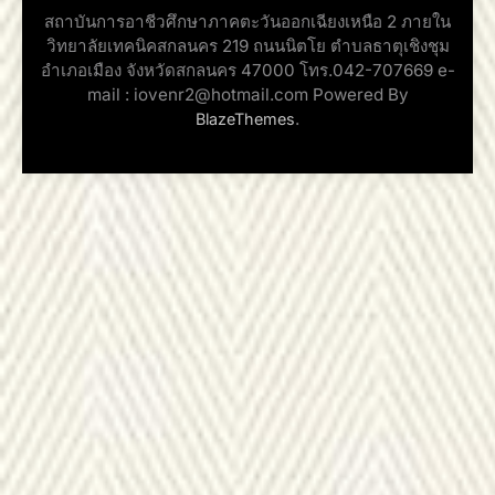
สถาบันการอาชีวศึกษาภาคตะวันออกเฉียงเหนือ 2 ภายใน
วิทยาลัยเทคนิคสกลนคร 219 ถนนนิตโย ตำบลธาตุเชิงชุม
อำเภอเมือง จังหวัดสกลนคร 47000 โทร.042-707669 e-
mail : iovenr2@hotmail.com Powered By
.
BlazeThemes