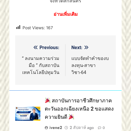
จังหวัดสกลนคร
อ่านเพิ่มเติม
Post Views:
167
Previous:
Next:
แนะแนว
เรื่อง
“ ลงนามความร่วม
แบบจัดทำคำของบ
มือ ” กับสถาบัน
ลงทุน-สาขา
เทคโนโลยีปทุมวัน
วิชา-64
สถาบันการอาชีวศึกษาภาค
ตะวันออกเฉียงเหนือ 2 ขอแสดง
ความยินดี
ivene2
2 สัปดาห์ ago
0